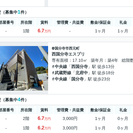
1
貸（募集中
件）
部屋番号
所在階
賃料
管理費・共益費
敷金/保証金
礼金
6.7
-
1階
-
1ヶ月
1ヶ月
万円
国分寺市
西元町
西国分寺エスプリ
専有面積
17.10㎡
築年月
築4年
総階
中央線
「
西国分寺
」駅 徒歩13分
武蔵野線
「
北府中
」駅 徒歩18分
中央線
「
国分寺
」駅 徒歩23分
4
貸（募集中
件）
部屋番号
所在階
賃料
管理費・共益費
敷金/保証金
礼金
6.7
-
2階
3,000円
1ヶ月
0ヶ月
万円
6.2
-
1階
3,000円
1ヶ月
0ヶ月
万円