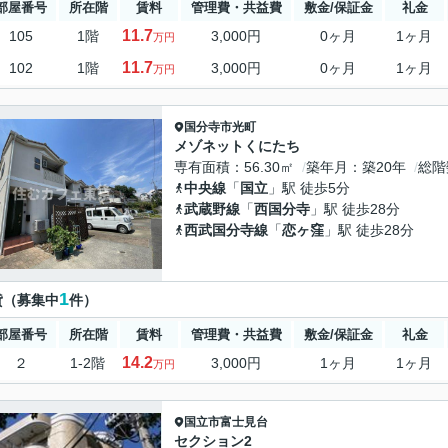
部屋番号
所在階
賃料
管理費・共益費
敷金/保証金
礼金
11.7
105
1階
3,000円
0ヶ月
1ヶ月
万円
11.7
102
1階
3,000円
0ヶ月
1ヶ月
万円
国分寺市
光町
メゾネットくにたち
専有面積
56.30㎡
築年月
築20年
総階
中央線
「
国立
」駅 徒歩5分
武蔵野線
「
西国分寺
」駅 徒歩28分
西武国分寺線
「
恋ヶ窪
」駅 徒歩28分
1
貸（募集中
件）
部屋番号
所在階
賃料
管理費・共益費
敷金/保証金
礼金
14.2
２
1-2階
3,000円
1ヶ月
1ヶ月
万円
国立市
富士見台
セクション2