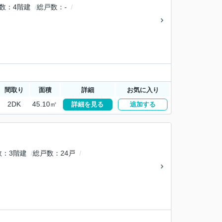
数
4階建
総戸数
-
間取り
面積
詳細
お気に入り
2DK
45.10㎡
詳細を見る
追加する
数
3階建
総戸数
24戸