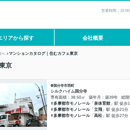
営業時間：10:0
エリアから探す
会社概要
マンションカタログ｜住むカフェ東京
京へ
東京
国分寺市
西町
シルクハイム国分寺
専有面積
38.50㎡
築年月
築39年
総階
多摩都市モノレール
「
泉体育館
」駅 徒歩1
多摩都市モノレール
「
立飛
」駅 徒歩21分
多摩都市モノレール
「
高松
」駅 徒歩27分