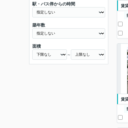
駅・バス停からの時間
賃
築年数
面積
～
賃