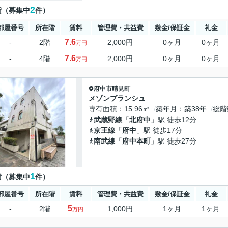
2
貸（募集中
件）
部屋番号
所在階
賃料
管理費・共益費
敷金/保証金
礼金
7.6
-
2階
2,000円
0ヶ月
0ヶ月
万円
7.6
-
4階
2,000円
0ヶ月
0ヶ月
万円
府中市
晴見町
メゾンブランシュ
専有面積
15.96㎡
築年月
築38年
総階
武蔵野線
「
北府中
」駅 徒歩12分
京王線
「
府中
」駅 徒歩17分
南武線
「
府中本町
」駅 徒歩27分
1
貸（募集中
件）
部屋番号
所在階
賃料
管理費・共益費
敷金/保証金
礼金
5
-
2階
1,000円
1ヶ月
1ヶ月
万円