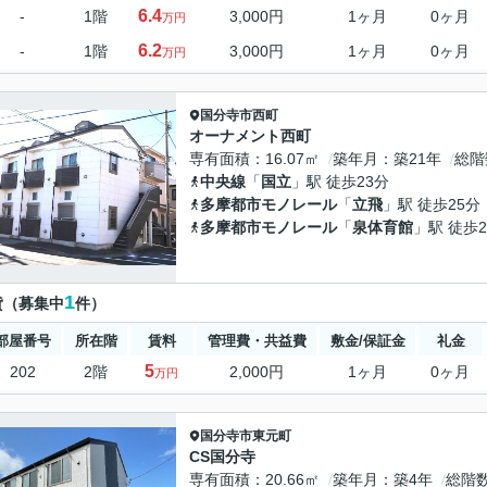
6.4
-
1階
3,000円
1ヶ月
0ヶ月
万円
6.2
-
1階
3,000円
1ヶ月
0ヶ月
万円
国分寺市
西町
オーナメント西町
専有面積
16.07㎡
築年月
築21年
総階
中央線
「
国立
」駅 徒歩23分
多摩都市モノレール
「
立飛
」駅 徒歩25分
多摩都市モノレール
「
泉体育館
」駅 徒歩2
1
貸（募集中
件）
部屋番号
所在階
賃料
管理費・共益費
敷金/保証金
礼金
5
202
2階
2,000円
1ヶ月
0ヶ月
万円
国分寺市
東元町
CS国分寺
専有面積
20.66㎡
築年月
築4年
総階