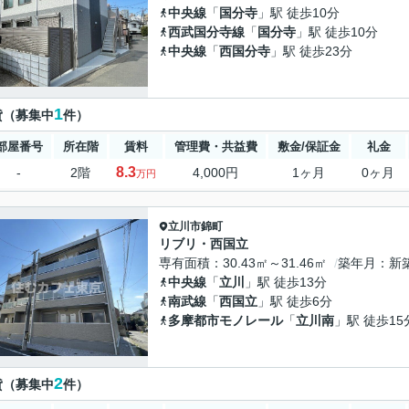
中央線
「
国分寺
」駅 徒歩10分
西武国分寺線
「
国分寺
」駅 徒歩10分
中央線
「
西国分寺
」駅 徒歩23分
1
貸（募集中
件）
部屋番号
所在階
賃料
管理費・共益費
敷金/保証金
礼金
8.3
-
2階
4,000円
1ヶ月
0ヶ月
万円
立川市
錦町
リブリ・西国立
専有面積
30.43㎡～31.46㎡
築年月
新
中央線
「
立川
」駅 徒歩13分
南武線
「
西国立
」駅 徒歩6分
多摩都市モノレール
「
立川南
」駅 徒歩15
2
貸（募集中
件）