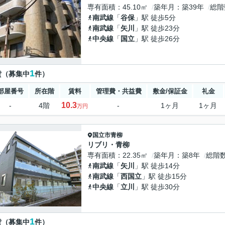
専有面積
45.10㎡
築年月
築39年
総階
南武線
「
谷保
」駅 徒歩5分
南武線
「
矢川
」駅 徒歩23分
中央線
「
国立
」駅 徒歩26分
1
貸（募集中
件）
部屋番号
所在階
賃料
管理費・共益費
敷金/保証金
礼金
10.3
-
4階
-
1ヶ月
1ヶ月
万円
国立市
青柳
リブリ・青柳
専有面積
22.35㎡
築年月
築8年
総階
南武線
「
矢川
」駅 徒歩14分
南武線
「
西国立
」駅 徒歩15分
中央線
「
立川
」駅 徒歩30分
1
貸（募集中
件）