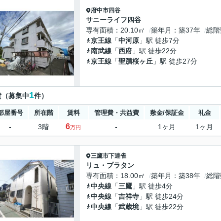
府中市
四谷
サニーライフ四谷
専有面積
20.10㎡
築年月
築37年
総階
京王線
「
中河原
」駅 徒歩7分
南武線
「
西府
」駅 徒歩22分
京王線
「
聖蹟桜ヶ丘
」駅 徒歩27分
1
貸（募集中
件）
部屋番号
所在階
賃料
管理費・共益費
敷金/保証金
礼金
6
-
3階
-
1ヶ月
1ヶ月
万円
三鷹市
下連雀
リュ・プラタン
専有面積
18.00㎡
築年月
築38年
総階
中央線
「
三鷹
」駅 徒歩4分
中央線
「
吉祥寺
」駅 徒歩24分
中央線
「
武蔵境
」駅 徒歩22分