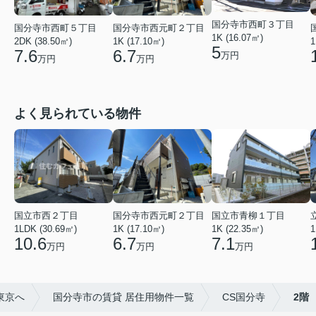
国分寺市西町３丁目
国分寺市西町５丁目
国分寺市西元町２丁目
1K (16.07㎡)
2DK (38.50㎡)
1K (17.10㎡)
1
5
7.6
6.7
万円
万円
万円
よく見られている物件
国立市西２丁目
国分寺市西元町２丁目
国立市青柳１丁目
1LDK (30.69㎡)
1K (17.10㎡)
1K (22.35㎡)
1
10.6
6.7
7.1
万円
万円
万円
東京へ
国分寺市の賃貸 居住用物件一覧
CS国分寺
2階