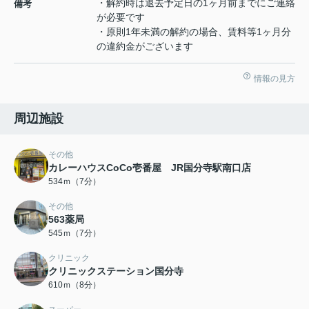
・解約時は退去予定日の1ヶ月前までにご連絡
備考
が必要です
・原則1年未満の解約の場合、賃料等1ヶ月分
の違約金がございます
情報の見方
周辺施設
その他
カレーハウスCoCo壱番屋 JR国分寺駅南口店
534ｍ（7分）
その他
563薬局
545ｍ（7分）
クリニック
クリニックステーション国分寺
610ｍ（8分）