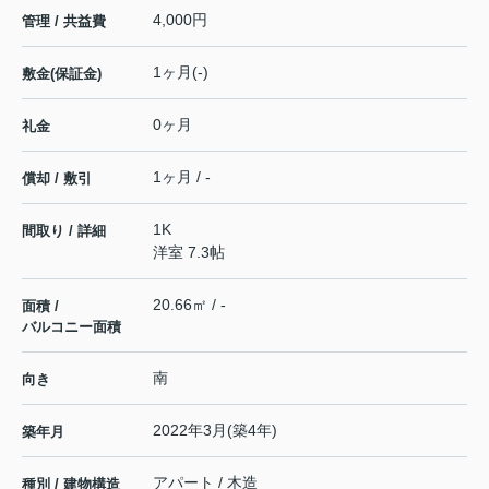
4,000円
管理 / 共益費
1ヶ月(-)
敷金(保証金)
0ヶ月
礼金
1ヶ月 / -
償却 / 敷引
1K
間取り / 詳細
洋室 7.3帖
20.66㎡ / -
面積 /
バルコニー面積
南
向き
2022年3月(築4年)
築年月
アパート / 木造
種別 / 建物構造