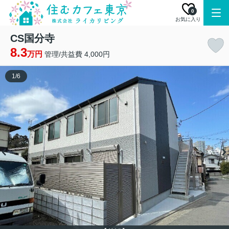
0
お気に入り
CS国分寺
8.3
万円
管理/共益費 4,000円
1
/
6