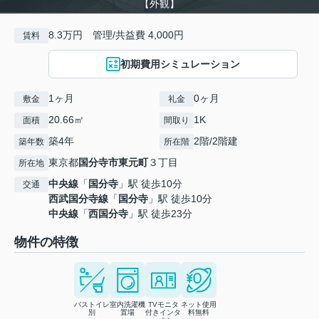
【外観】
8.3万円 管理/共益費 4,000円
賃料
初期費用シミュレーション
1ヶ月
0ヶ月
敷金
礼金
20.66㎡
1K
面積
間取り
築4年
2階/2階建
築年数
所在階
東京都
国分寺市
東元町
３丁目
所在地
中央線
「
国分寺
」駅 徒歩10分
交通
西武国分寺線
「
国分寺
」駅 徒歩10分
中央線
「
西国分寺
」駅 徒歩23分
物件の特徴
バストイレ
室内洗濯機
TVモニタ
ネット使用
別
置場
付きインタ
料無料