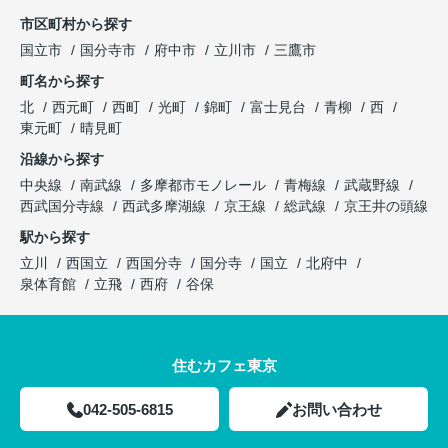
市区町村から探す
国立市
国分寺市
府中市
立川市
三鷹市
町名から探す
北
西元町
西町
光町
錦町
富士見台
青柳
西
東元町
晴見町
沿線から探す
中央線
南武線
多摩都市モノレール
青梅線
武蔵野線
西武国分寺線
西武多摩湖線
京王線
総武線
京王井の頭線
駅から探す
立川
西国立
西国分寺
国分寺
国立
北府中
泉体育館
立飛
西府
谷保
住むカフェ東京
042-505-6815
お問い合わせ