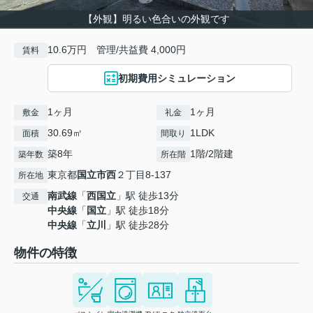
【外観】明るい色合いの外観です
10.6万円 管理/共益費 4,000円
賃料
初期費用シミュレーション
1ヶ月
1ヶ月
敷金
礼金
30.69㎡
1LDK
面積
間取り
築8年
1階/2階建
築年数
所在階
東京都
国立市
西
２丁目8-137
所在地
南武線
「
西国立
」駅 徒歩13分
交通
中央線
「
国立
」駅 徒歩18分
中央線
「
立川
」駅 徒歩28分
物件の特徴