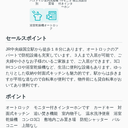
バストイレ
室内洗濯機
TVモニタ
独立洗面台
別
置場
付きインタ
ーホン
浴室乾燥機
オートロッ
ク
セールスポイント
JR中央線国立駅から徒歩１８分にあります。オートロックのア
パートで防犯設備も充実しています。３人まで入居が可能で、ご
夫婦や小さなお子様のいるご家族まで、ご入居ができます。3口
IHコンロや浴室乾燥機など、生活に便利な設備もあります。ゆっ
たりとした収納や対面式キッチンも魅力的です。駅からは歩きま
すが平坦な道なので自転車が便利です。物件前にも貸自転車がお
いてあり便利です。
ポイント
オートロック
モニター付きインターホンです
カードキー
対
面式キッチン
追い焚き機能
室内物干し
温水洗浄便座
浴室
乾燥機
コンロ3口
敷地内ごみ置き場
防犯シャッター
バル
コニー
上階なし