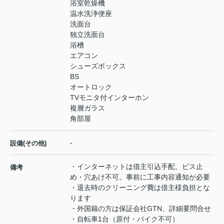
浴室乾燥機
温水洗浄便座
洗面台
独立洗面台
浴槽
エアコン
シューズボックス
BS
オートロック
TVモニタ付インターホン
複層ガラス
角部屋
-
設備(その他)
・インターネットは借主引込手配、ビス止
備考
め・穴あけ不可。事前に工事内容通知が必要
・退去時のクリーニング費は借主様負担とな
ります
・外国籍の方は保証会社GTN、詳細要問合せ
・自転車1台（原付・バイク不可）