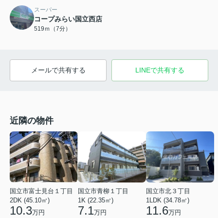
スーパー
コープみらい国立西店
519ｍ（7分）
メールで共有する
LINEで共有する
近隣の物件
国立市青柳１丁目
国立市北３丁目
国立市富士見台１丁目
1K (22.35㎡)
1LDK (34.78㎡)
2DK (45.10㎡)
7.1
11.6
10.3
万円
万円
万円