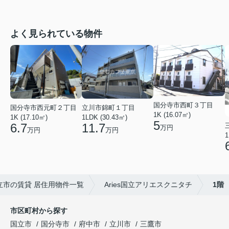
よく見られている物件
国分寺市西町３丁目
国分寺市西元町２丁目
立川市錦町１丁目
1K (16.07㎡)
1K (17.10㎡)
1LDK (30.43㎡)
5
6.7
11.7
万円
万円
万円
1
立市の賃貸 居住用物件一覧
Aries国立アリエスクニタチ
1階
市区町村から探す
国立市
国分寺市
府中市
立川市
三鷹市