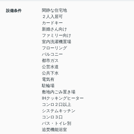
閑静な住宅地
設備条件
２人入居可
カードキー
新婚さん向け
ファミリー向け
室内洗濯機置場
フローリング
バルコニー
都市ガス
公営水道
公共下水
電気有
駐輪場
敷地内ごみ置き場
IHクッキングヒーター
コンロ２口以上
システムキッチン
コンロ３口
バス・トイレ別
追焚機能浴室