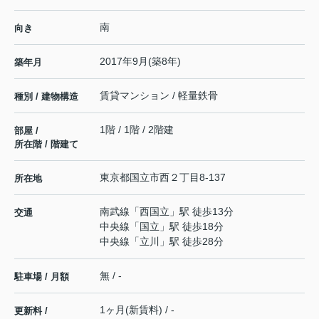
南
向き
2017年9月(築8年)
築年月
賃貸マンション / 軽量鉄骨
種別 / 建物構造
1階 / 1階 / 2階建
部屋 /
所在階 / 階建て
東京都
国立市
西
２丁目8-137
所在地
南武線
「
西国立
」駅 徒歩13分
交通
中央線
「
国立
」駅 徒歩18分
中央線
「
立川
」駅 徒歩28分
無 / -
駐車場 / 月額
1ヶ月(新賃料) / -
更新料 /