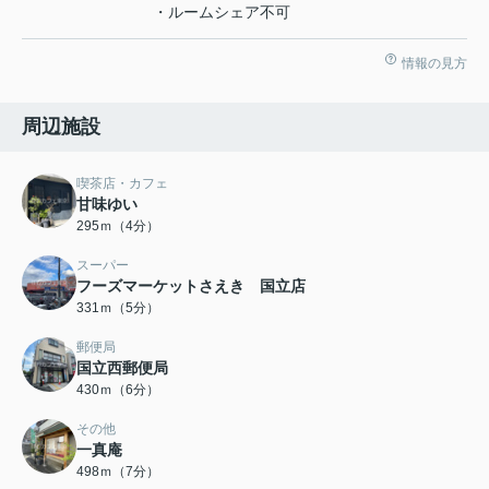
・ルームシェア不可
情報の見方
周辺施設
喫茶店・カフェ
甘味ゆい
295ｍ（4分）
スーパー
フーズマーケットさえき 国立店
331ｍ（5分）
郵便局
国立西郵便局
430ｍ（6分）
その他
一真庵
498ｍ（7分）