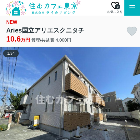
0
お気に入り
NEW
Aries国立アリエスクニタチ
10.6
万円
管理/共益費 4,000円
1
/
34