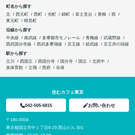
町名から探す
北
西元町
西町
光町
錦町
富士見台
青柳
西
東元町
晴見町
沿線から探す
中央線
南武線
多摩都市モノレール
青梅線
武蔵野線
西武国分寺線
西武多摩湖線
京王線
総武線
京王井の頭線
駅から探す
立川
西国立
西国分寺
国分寺
国立
北府中
泉体育館
立飛
西府
谷保
住むカフェ東京
042-505-6815
お問い合わせ
〒186-0004
東京都国立市中１丁目8-29 西山ビル 301