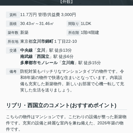
【外観】
11.7万円 管理/共益費 3,000円
賃料
30.43㎡～31.46㎡
1LDK
面積
間取り
新築
1階/4階建
築年数
所在階
東京都
立川市
錦町
１丁目22-10
所在地
中央線
「
立川
」駅 徒歩13分
交通
南武線
「
西国立
」駅 徒歩6分
多摩都市モノレール
「
立川南
」駅 徒歩15分
防犯対策もバッチリなマンションタイプの物件です。令
備考
和8年築の物件で快適な住まいとなっています。内装設
備も充実した新築物件。新しいお部屋で心機一転して充
実した生活を送りましょう。
リブリ・西国立のコメント(おすすめポイント)
こちらの物件はマンションです。こだわりの設備が整った新築物
件です。充実の設備と綺麗な室内を兼ね備えた、2026年築の物
件です。