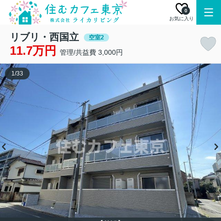
0
お気に入り
リブリ・西国立
空室2
11.7万円
管理/共益費 3,000円
1
/
33