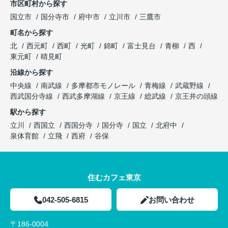
市区町村から探す
国立市
国分寺市
府中市
立川市
三鷹市
町名から探す
北
西元町
西町
光町
錦町
富士見台
青柳
西
東元町
晴見町
沿線から探す
中央線
南武線
多摩都市モノレール
青梅線
武蔵野線
西武国分寺線
西武多摩湖線
京王線
総武線
京王井の頭線
駅から探す
立川
西国立
西国分寺
国分寺
国立
北府中
泉体育館
立飛
西府
谷保
住むカフェ東京
042-505-6815
お問い合わせ
〒186-0004