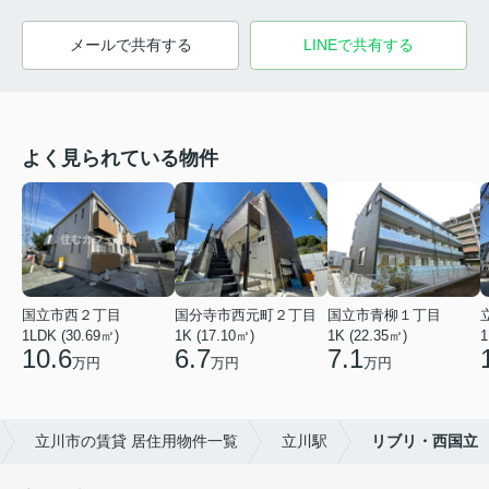
メールで共有する
LINEで共有する
よく見られている物件
国立市西２丁目
国分寺市西元町２丁目
国立市青柳１丁目
1LDK (30.69㎡)
1K (17.10㎡)
1K (22.35㎡)
1
10.6
6.7
7.1
万円
万円
万円
立川市の賃貸 居住用物件一覧
立川駅
リブリ・西国立