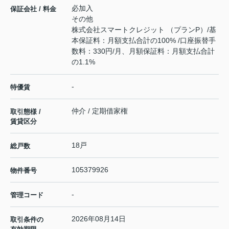
必加入
保証会社 / 料金
その他
株式会社スマートクレジット （プランP）/基
本保証料：月額支払合計の100% /口座振替手
数料：330円/月、月額保証料：月額支払合計
の1.1%
-
特優賃
仲介 / 定期借家権
取引態様 /
賃貸区分
18戸
総戸数
105379926
物件番号
-
管理コード
2026年08月14日
取引条件の