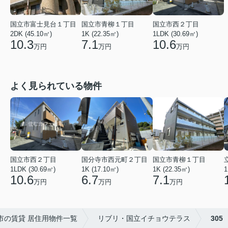
国立市青柳１丁目
国立市西２丁目
国立市富士見台１丁目
1K (22.35㎡)
1LDK (30.69㎡)
2DK (45.10㎡)
7.1
10.6
10.3
万円
万円
万円
よく見られている物件
国立市西２丁目
国分寺市西元町２丁目
国立市青柳１丁目
1LDK (30.69㎡)
1K (17.10㎡)
1K (22.35㎡)
1
10.6
6.7
7.1
万円
万円
万円
市の賃貸 居住用物件一覧
リブリ・国立イチョウテラス
305