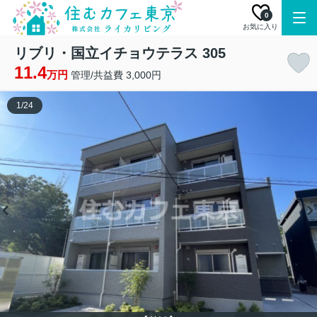
0
お気に入り
リブリ・国立イチョウテラス 305
11.4
万円
管理/共益費 3,000円
1
/
24