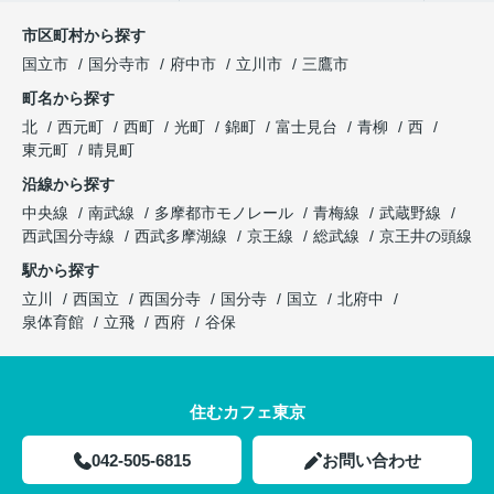
市区町村から探す
国立市
国分寺市
府中市
立川市
三鷹市
町名から探す
北
西元町
西町
光町
錦町
富士見台
青柳
西
東元町
晴見町
沿線から探す
中央線
南武線
多摩都市モノレール
青梅線
武蔵野線
西武国分寺線
西武多摩湖線
京王線
総武線
京王井の頭線
駅から探す
立川
西国立
西国分寺
国分寺
国立
北府中
泉体育館
立飛
西府
谷保
住むカフェ東京
042-505-6815
お問い合わせ