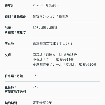
2026年6月(新築)
築年月
賃貸マンション / 鉄骨造
種別 / 建物構造
305 / 3階 / 3階建
部屋 /
所在階 / 階建て
東京都
国立市
北
３丁目37-2
所在地
南武線
「
西国立
」駅 徒歩13分
交通
中央線
「
立川
」駅 徒歩18分
多摩都市モノレール
「
立川北
」駅 徒歩20分
- / -
駐車場 / 月額
- / -
更新料 /
更新事務手数料
定期借家 2年
契約期間