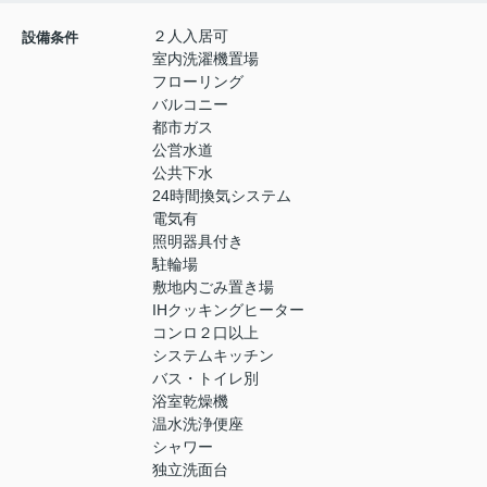
２人入居可
設備条件
室内洗濯機置場
フローリング
バルコニー
都市ガス
公営水道
公共下水
24時間換気システム
電気有
照明器具付き
駐輪場
敷地内ごみ置き場
IHクッキングヒーター
コンロ２口以上
システムキッチン
バス・トイレ別
浴室乾燥機
温水洗浄便座
シャワー
独立洗面台