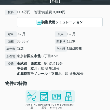
【外観】
11.4万円 管理/共益費 3,000円
賃料
初期費用シミュレーション
0ヶ月
1ヶ月
敷金
礼金
33.53㎡
1LDK
面積
間取り
新築
3階/3階建
築年数
所在階
東京都
国立市
北
３丁目37-2
所在地
南武線
「
西国立
」駅 徒歩13分
交通
中央線
「
立川
」駅 徒歩18分
多摩都市モノレール
「
立川北
」駅 徒歩20分
物件の特徴
バストイレ
室内洗濯機
TVモニタ
独立洗面台
別
置場
付きインタ