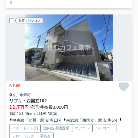
る
賃貸マンション
NEW
立川市錦町
リブリ・西国立
102
11.7
万円
管理/共益費3,000円
1階 / 31.46㎡ / 1LDK /新築
中央線「立川」駅 徒歩13分
南武線「西国立」駅 徒歩6分
多摩都市
バス・トイレ別
室内洗濯機置場
エアコン
バルコニー
フローリング
電気有