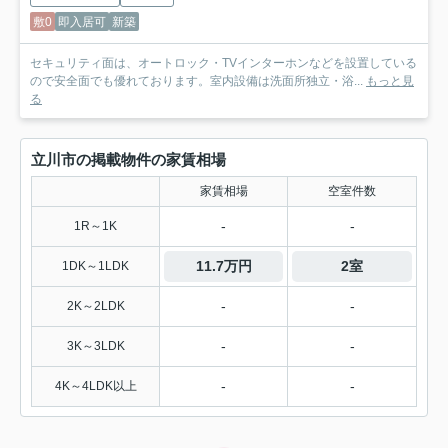
敷0
即入居可
新築
セキュリティ面は、オートロック・TVインターホンなどを設置している
ので安全面でも優れております。室内設備は洗面所独立・浴...
もっと見
る
立川市の掲載物件の家賃相場
家賃相場
空室件数
-
-
1R～1K
11.7万円
2室
1DK～1LDK
-
-
2K～2LDK
-
-
3K～3LDK
-
-
4K～4LDK以上