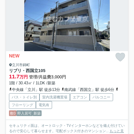
NEW
立川市錦町
リブリ・西国立
105
11.7
万円
管理/共益費3,000円
1階 / 30.43㎡ / 1LDK /新築
中央線「立川」駅 徒歩13分
南武線「西国立」駅 徒歩6分
多摩都市
バス・トイレ別
室内洗濯機置場
エアコン
バルコニー
フローリング
電気有
敷0
即入居可
新築
セキュリティ面は、オートロック・TVインターホンなどを備え付けてい
るので安心して暮らせます。宅配ボックス付きのマンション...
もっと見