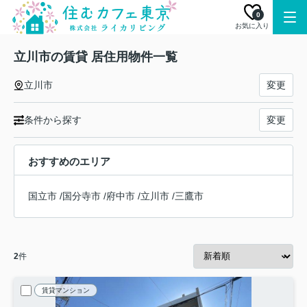
0
お気に入り
立川市の賃貸 居住用物件一覧
立川市
変更
条件から探す
変更
おすすめのエリア
国立市
/
国分寺市
/
府中市
/
立川市
/
三鷹市
2
件
賃貸マンション