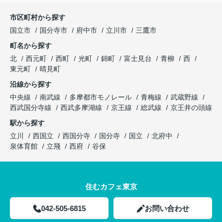
市区町村から探す
国立市
国分寺市
府中市
立川市
三鷹市
町名から探す
北
西元町
西町
光町
錦町
富士見台
青柳
西
東元町
晴見町
沿線から探す
中央線
南武線
多摩都市モノレール
青梅線
武蔵野線
西武国分寺線
西武多摩湖線
京王線
総武線
京王井の頭線
駅から探す
立川
西国立
西国分寺
国分寺
国立
北府中
泉体育館
立飛
西府
谷保
住むカフェ東京
042-505-6815
お問い合わせ