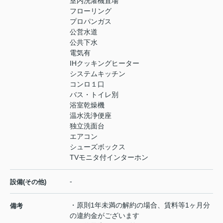
室内洗濯機置場
フローリング
プロパンガス
公営水道
公共下水
電気有
IHクッキングヒーター
システムキッチン
コンロ１口
バス・トイレ別
浴室乾燥機
温水洗浄便座
独立洗面台
エアコン
シューズボックス
TVモニタ付インターホン
-
設備(その他)
・原則1年未満の解約の場合、賃料等1ヶ月分
備考
の違約金がございます