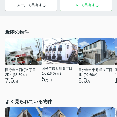
メールで共有する
LINEで共有する
近隣の物件
国分寺市西町３丁目
国分寺市西町５丁目
国分寺市東元町３丁目
1K (16.07㎡)
2DK (38.50㎡)
1K (20.66㎡)
1
5
7.6
8.3
万円
万円
万円
よく見られている物件