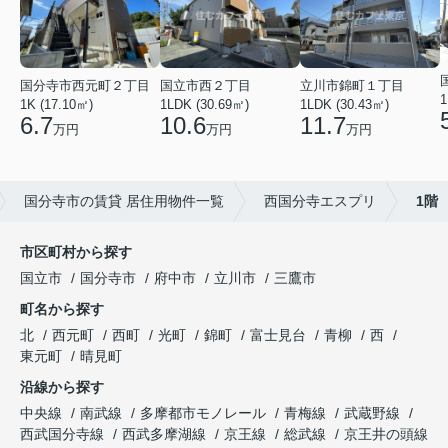
国分寺市西元町２丁目
国立市西２丁目
立川市錦町１丁目
1
1K (17.10㎡)
1LDK (30.69㎡)
1LDK (30.43㎡)
6.7
10.6
11.7
万円
万円
万円
国分寺市の賃貸 居住用物件一覧
西国分寺エスプリ
1階
市区町村から探す
国立市
国分寺市
府中市
立川市
三鷹市
町名から探す
北
西元町
西町
光町
錦町
富士見台
青柳
西
東元町
晴見町
沿線から探す
中央線
南武線
多摩都市モノレール
青梅線
武蔵野線
西武国分寺線
西武多摩湖線
京王線
総武線
京王井の頭線