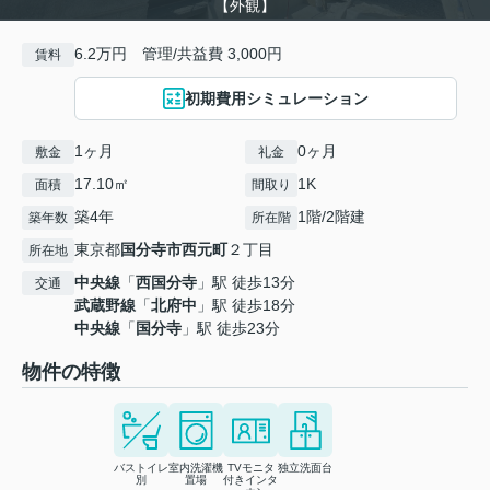
【外観】
6.2万円 管理/共益費 3,000円
賃料
初期費用シミュレーション
1ヶ月
0ヶ月
敷金
礼金
17.10㎡
1K
面積
間取り
築4年
1階/2階建
築年数
所在階
東京都
国分寺市
西元町
２丁目
所在地
中央線
「
西国分寺
」駅 徒歩13分
交通
武蔵野線
「
北府中
」駅 徒歩18分
中央線
「
国分寺
」駅 徒歩23分
物件の特徴
バストイレ
室内洗濯機
TVモニタ
独立洗面台
別
置場
付きインタ