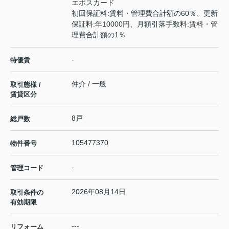
エポスカード
初回保証料:賃料・管理費合計額の60％、更新
保証料:年10000円、月額引落手数料:賃料・管
理費合計額の1％
-
特優賃
仲介 / 一般
取引態様 /
賃貸区分
8戸
総戸数
105477370
物件番号
-
管理コード
2026年08月14日
取引条件の
有効期限
---
リフォーム