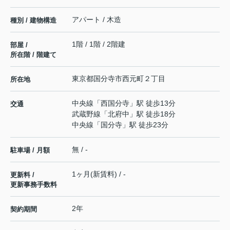
アパート / 木造
種別 / 建物構造
1階 / 1階 / 2階建
部屋 /
所在階 / 階建て
東京都
国分寺市
西元町
２丁目
所在地
中央線
「
西国分寺
」駅 徒歩13分
交通
武蔵野線
「
北府中
」駅 徒歩18分
中央線
「
国分寺
」駅 徒歩23分
無 / -
駐車場 / 月額
1ヶ月(新賃料) / -
更新料 /
更新事務手数料
2年
契約期間