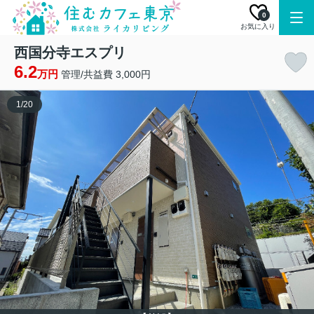
0
お気に入り
西国分寺エスプリ
6.2
万円
管理/共益費 3,000円
1
/
20