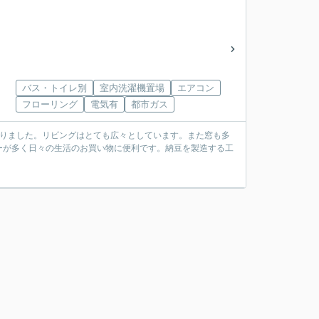
バス・トイレ別
室内洗濯機置場
エアコン
フローリング
電気有
都市ガス
なりました。リビングはとても広々としています。また窓も多
ーが多く日々の生活のお買い物に便利です。納豆を製造する工