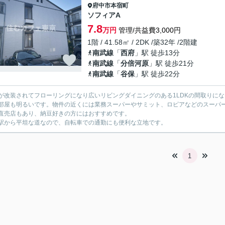
府中市
本宿町
ソフィアA
7.8
万円
管理/共益費3,000円
1階 / 41.58㎡ / 2DK /築32年 /2階建
南武線
「
西府
」駅 徒歩13分
南武線
「
分倍河原
」駅 徒歩21分
南武線
「
谷保
」駅 徒歩22分
が改装されてフローリングになり広いリビングダイニングのある1LDKの間取りに
部屋も明るいです。物件の近くには業務スーパーやサミット、ロピアなどのスーパ
直売店もあり、納豆好きの方にはおすすめです。
駅から平坦な道なので、自転車での通勤にも便利な立地です。
1