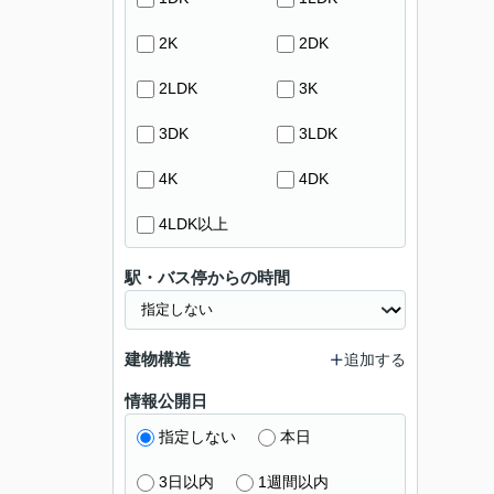
2K
2DK
2LDK
3K
3DK
3LDK
4K
4DK
4LDK以上
駅・バス停からの時間
建物構造
追加する
情報公開日
指定しない
本日
3日以内
1週間以内