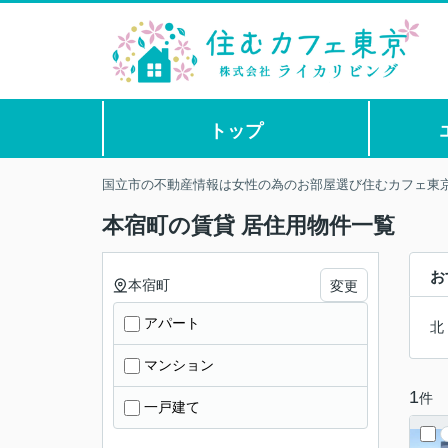
トップ
国立市の不動産情報は女性の為のお部屋選び住むカフェ東
本宿町の賃貸 居住用物件一覧
お
本宿町
変更
アパート
北
マンション
1
件
一戸建て