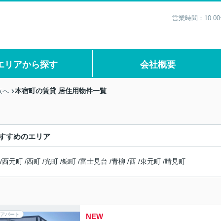
営業時間：10:0
エリアから探す
会社概要
本宿町の賃貸 居住用物件一覧
京へ
すすめのエリア
/
西元町
/
西町
/
光町
/
錦町
/
富士見台
/
青柳
/
西
/
東元町
/
晴見町
アパート
NEW