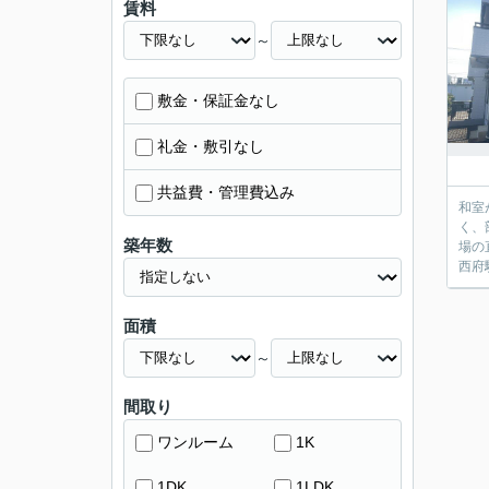
賃料
～
敷金・保証金なし
礼金・敷引なし
共益費・管理費込み
和室
く、
築年数
場の
西府
面積
～
間取り
ワンルーム
1K
1DK
1LDK