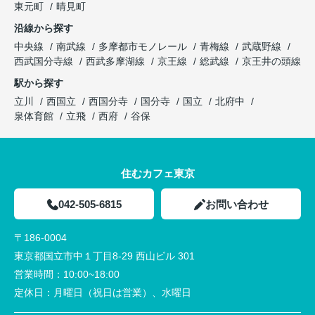
東元町
晴見町
沿線から探す
中央線
南武線
多摩都市モノレール
青梅線
武蔵野線
西武国分寺線
西武多摩湖線
京王線
総武線
京王井の頭線
駅から探す
立川
西国立
西国分寺
国分寺
国立
北府中
泉体育館
立飛
西府
谷保
住むカフェ東京
042-505-6815
お問い合わせ
〒186-0004
東京都国立市中１丁目8-29 西山ビル 301
営業時間：
10:00~18:00
定休日：
月曜日（祝日は営業）、水曜日