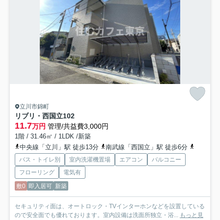
立川市錦町
リブリ・西国立
102
11.7
万円
管理/共益費3,000円
1階 / 31.46㎡ / 1LDK /新築
中央線「立川」駅 徒歩13分
南武線「西国立」駅 徒歩6分
多摩都市
バス・トイレ別
室内洗濯機置場
エアコン
バルコニー
フローリング
電気有
敷0
即入居可
新築
セキュリティ面は、オートロック・TVインターホンなどを設置している
ので安全面でも優れております。室内設備は洗面所独立・浴...
もっと見