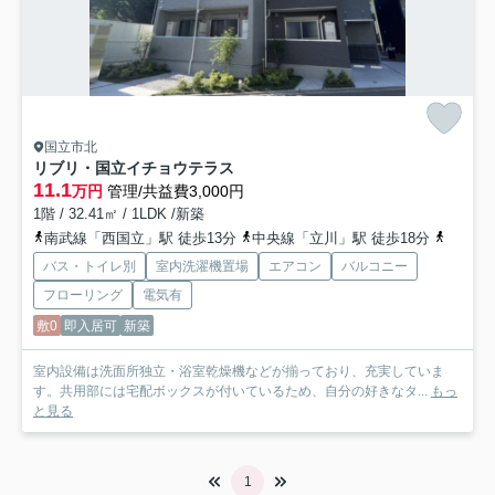
国立市北
リブリ・国立イチョウテラス
11.1
万円
管理/共益費3,000円
1階 / 32.41㎡ / 1LDK /新築
南武線「西国立」駅 徒歩13分
中央線「立川」駅 徒歩18分
多摩都
バス・トイレ別
室内洗濯機置場
エアコン
バルコニー
フローリング
電気有
敷0
即入居可
新築
室内設備は洗面所独立・浴室乾燥機などが揃っており、充実していま
す。共用部には宅配ボックスが付いているため、自分の好きなタ...
もっ
と見る
1