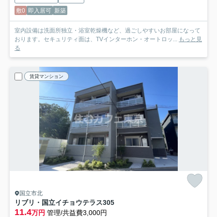
敷0
即入居可
新築
室内設備は洗面所独立・浴室乾燥機など、過ごしやすいお部屋になって
おります。セキュリティ面は、TVインターホン・オートロッ...
もっと見
る
賃貸マンション
国立市北
リブリ・国立イチョウテラス
305
11.4
万円
管理/共益費3,000円