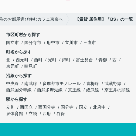
為のお部屋選び住むカフェ東京へ
【賃貸 居住用】「BS」の一覧
市区町村から探す
国立市
国分寺市
府中市
立川市
三鷹市
町名から探す
北
西元町
西町
光町
錦町
富士見台
青柳
西
東元町
晴見町
沿線から探す
中央線
南武線
多摩都市モノレール
青梅線
武蔵野線
西武国分寺線
西武多摩湖線
京王線
総武線
京王井の頭線
駅から探す
立川
西国立
西国分寺
国分寺
国立
北府中
泉体育館
立飛
西府
谷保