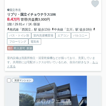
国立市北
リブリ・国立イチョウテラス
106
8.4
万円
管理/共益費3,000円
1階 / 29.81㎡ / 1K /新築
南武線「西国立」駅 徒歩13分
中央線「立川」駅 徒歩18分
多摩都
バス・トイレ別
室内洗濯機置場
エアコン
バルコニー
フローリング
電気有
敷0
即入居可
新築
室内設備は洗面所独立・浴室乾燥機などが揃っており、充実していま
す。共用部には宅配ボックスが付いているため、自分の好きなタ...
もっ
と見る
賃貸マンション