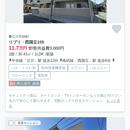
立川市錦町
リブリ・西国立
105
11.7
万円
管理/共益費3,000円
1階 / 30.43㎡ / 1LDK /新築
中央線「立川」駅 徒歩13分
南武線「西国立」駅 徒歩6分
多摩都市
バス・トイレ別
室内洗濯機置場
エアコン
バルコニー
フローリング
電気有
敷0
即入居可
新築
セキュリティ面は、オートロック・TVインターホンなどを備え付けてい
るので安心して暮らせます。宅配ボックス付きのマンション...
もっと見
る
賃貸マンション