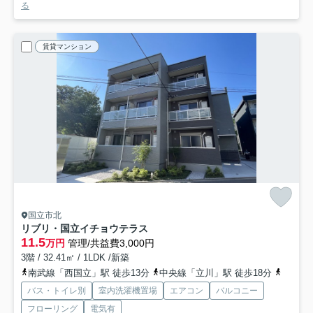
る
賃貸マンション
国立市北
リブリ・国立イチョウテラス
11.5
万円
管理/共益費3,000円
3階 / 32.41㎡ / 1LDK /新築
南武線「西国立」駅 徒歩13分
中央線「立川」駅 徒歩18分
多摩都
バス・トイレ別
室内洗濯機置場
エアコン
バルコニー
フローリング
電気有