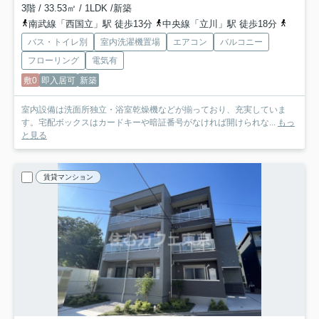
3階 / 33.53㎡ / 1LDK /新築
南武線「西国立」駅 徒歩13分
中央線「立川」駅 徒歩18分
多摩都
バス・トイレ別
室内洗濯機置場
エアコン
バルコニー
フローリング
電気有
敷0
即入居可
新築
室内設備は洗面所独立・浴室乾燥機などが揃っており、充実していま
す。宅配ボックスはカードキーや暗証番号がなければ開けられな...
もっ
と見る
賃貸マンション